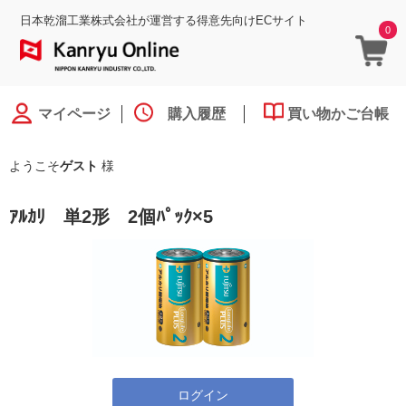
日本乾溜工業株式会社が運営する得意先向けECサイト
0
マイページ
購入履歴
買い物かご台帳
ようこそ
ゲスト
様
ｱﾙｶﾘ 単2形 2個ﾊﾟｯｸ×5