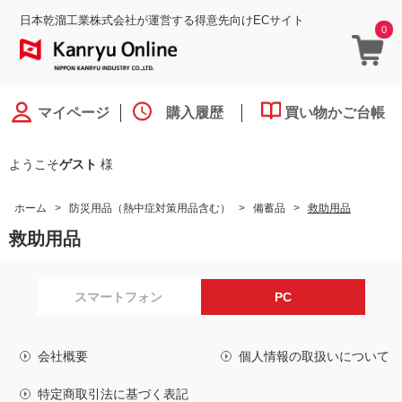
日本乾溜工業株式会社が運営する得意先向けECサイト
0
マイページ
購入履歴
買い物かご台帳
ようこそ
ゲスト
様
ホーム
>
防災用品（熱中症対策用品含む）
>
備蓄品
>
救助用品
救助用品
スマートフォン
PC
会社概要
個人情報の取扱いについて
特定商取引法に基づく表記