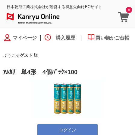
日本乾溜工業株式会社が運営する得意先向けECサイト
0
マイページ
購入履歴
買い物かご台帳
ようこそ
ゲスト
様
ｱﾙｶﾘ 単4形 4個ﾊﾟｯｸ×100